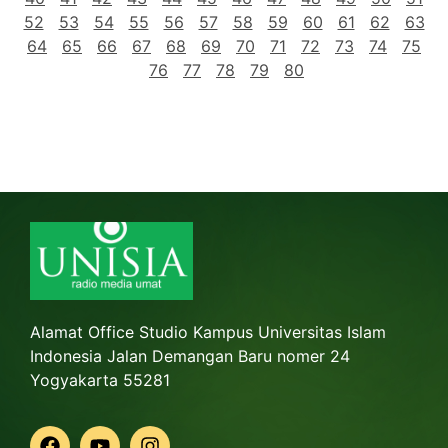
52
53
54
55
56
57
58
59
60
61
62
63
64
65
66
67
68
69
70
71
72
73
74
75
76
77
78
79
80
Alamat Office Studio Kampus Universitas Islam
Indonesia Jalan Demangan Baru nomer 24
Yogyakarta 55281