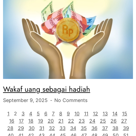
Wakaf uang sebagai hadiah
September 9, 2025
No Comments
1
2
3
4
5
6
7
8
9
10
11
12
13
14
15
16
17
18
19
20
21
22
23
24
25
26
27
28
29
30
31
32
33
34
35
36
37
38
39
40
41
42
43
44
45
46
47
48
49
50
51