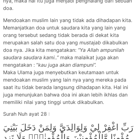
nya, maka hal itu juga menjadi penghalang dari sebuah
doa.
Mendoakan muslim lain yang tidak ada dihadapan kita.
Memanjatkan doa untuk saudara kita yang lain yang
orang tersebut sedang tidak berada di dekat kita
merupakan salah satu doa yang
mustajab
dikabulkan
doa nya. Jika kita mengatakan:
“Ya Allah ampunilah
saudara saudara kami..”
maka malaikat juga akan
mengatakan : “
kau juga akan diampuni”.
Maka Ulama juga menyebutkan keutamaan untuk
mendoakan muslim yang lain nya yang mereka pada
saat itu tidak berada langsung dihadapan kita. Hal ini
juga menunjukan bahwa doa ini akan lebih ikhlas dan
memiliki nilai yang tinggi untuk dikabulkan.
Surah Nuh ayat 28 :
رَبِّ اغْفِرْ لِيْ وَلِوَالِدَيَّ وَلِمَنْ دَخَلَ بَيْتِيَ
مُؤْمِنًا وَّلِلْمُؤْمِنِيْنَ وَالْمُؤْمِنٰتِۗ وَلَا تَزِدِ