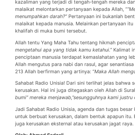
kazaliman yang terjadi di tengah-tengah mereka da
malaikat melontarkan pertanyaan kepada Allah, “
”Me
menumpahkan darah?”
Pertanyaan ini bukanlah ben
malaikat kepada manusia. Melainkan pertanyaan itu
khalifah di muka bumi tersebut.
Allah tentu Yang Maha Tahu tentang hikmah pencipt
mengetahui apa yang tidak kamu ketahui.”
Kalimat 
penciptaan manusia terdapat kemaslahatan yang leb
Allah mengutus para nabi dan rasul, agar senantia
213 Allah berfirman yang artinya: “
Maka Allah mengu
Sahabat Radio Unisia! Dari sini terlihat jelas bah
kerusakan. Hal ini juga ditegaskan oleh Allah di Sura
bumi” mereka menjawab,”sesungguhnya kami justru
Jadi Sahabat Radio Unisia, agenda dan tugas besar
untuk berbuat kerusakan, dalam bentuk apapun itu. B
juga kerusakan eksternal atau kerusakan jagat raya.
Oleh: Ahmad Sadzali