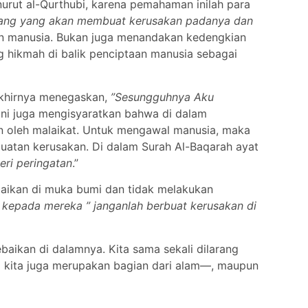
urut al-Qurthubi, karena pemahaman inilah para
orang yang akan membuat kerusakan padanya dan
an manusia. Bukan juga menandakan kedengkian
g hikmah di balik penciptaan manusia sebagai
akhirnya menegaskan,
”Sesungguhnya Aku
ini juga mengisyaratkan bahwa di dalam
n oleh malaikat. Untuk mengawal manusia, maka
uatan kerusakan. Di dalam Surah Al-Baqarah ayat
ri peringatan
.”
ebaikan di muka bumi dan tidak melakukan
n kepada mereka ” janganlah berbuat kerusakan di
aikan di dalamnya. Kita sama sekali dilarang
ena kita juga merupakan bagian dari alam—, maupun