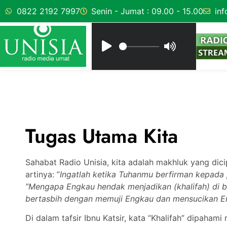
0822 2192 7997
Senin - Jumat : 09.00 - 15.00
inf
Tugas Utama Kita
Sahabat Radio Unisia, kita adalah makhluk yang dici
artinya: ”
Ingatlah ketika Tuhanmu berfirman kepada 
”Mengapa Engkau hendak menjadikan (khalifah) di 
bertasbih dengan memuji Engkau dan mensucikan En
Di dalam tafsir Ibnu Katsir, kata “Khalifah” dipaha