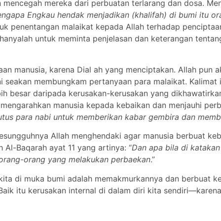
n mencegah mereka dari perbuatan terlarang dan dosa. Men
ngapa Engkau hendak menjadikan (khalifah) di bumi itu 
tuk penentangan malaikat kepada Allah terhadap pencipta
 hanyalah untuk meminta penjelasan dan keterangan tentan
aan manusia, karena Dial ah yang menciptakan. Allah pun 
ini seakan membungkam pertanyaan para malaikat. Kalimat 
ih besar daripada kerusakan-kerusakan yang dikhawatirka
sa mengarahkan manusia kepada kebaikan dan menjauhi perb
tus para nabi untuk memberikan kabar gembira dan membe
wa sesungguhnya Allah menghendaki agar manusia berbuat k
h Al-Baqarah ayat 11 yang artinya: “
Dan apa bila di kataka
 orang-orang yang melakukan perbaekan
.”
 kita di muka bumi adalah memakmurkannya dan berbuat keb
aik itu kerusakan internal di dalam diri kita sendiri—kar