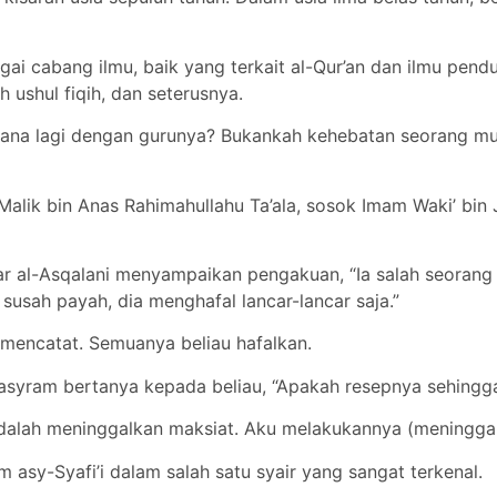
agai cabang ilmu, baik yang terkait al-Qur’an dan ilmu pen
h ushul fiqih, dan seterusnya.
imana lagi dengan gurunya? Bukankah kehebatan seorang mu
alik bin Anas Rahimahullahu Ta’ala, sosok Imam Waki’ bin J
ajar al-Asqalani menyampaikan pengakuan, “Ia salah seoran
susah payah, dia menghafal lancar-lancar saja.”
mencatat. Semuanya beliau hafalkan.
 Khasyram bertanya kepada beliau, “Apakah resepnya sehingg
adalah meninggalkan maksiat. Aku melakukannya (meninggal
 asy-Syafi’i dalam salah satu syair yang sangat terkenal.