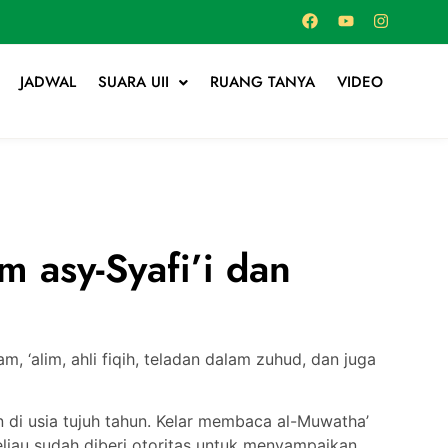
JADWAL
SUARA UII
RUANG TANYA
VIDEO
m asy-Syafi’i dan
, ‘alim, ahli fiqih, teladan dalam zuhud, dan juga
n di usia tujuh tahun. Kelar membaca al-Muwatha’
eliau sudah diberi otoritas untuk menyampaikan