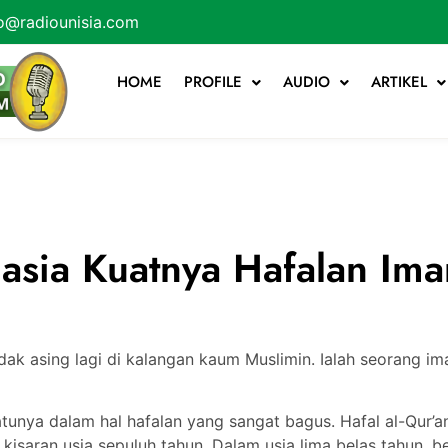
o@radiounisia.com
HOME
PROFILE
AUDIO
ARTIKEL
asia Kuatnya Hafalan Ima
ak asing lagi di kalangan kaum Muslimin. Ialah seorang imam
atunya dalam hal hafalan yang sangat bagus. Hafal al-Qur’a
kisaran usia sepuluh tahun. Dalam usia lima belas tahun, b