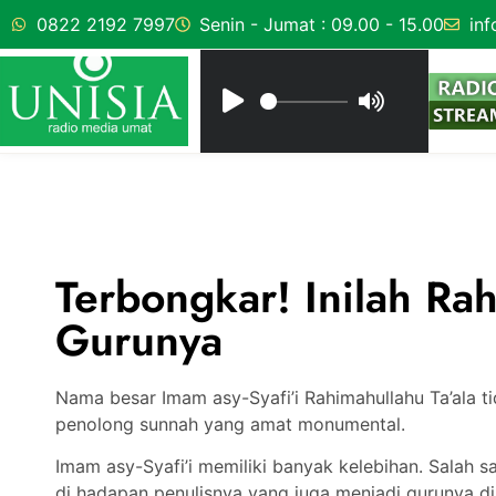
0822 2192 7997
Senin - Jumat : 09.00 - 15.00
inf
Terbongkar! Inilah Rah
Gurunya
Nama besar Imam asy-Syafi’i Rahimahullahu Ta’ala tid
penolong sunnah yang amat monumental.
Imam asy-Syafi’i memiliki banyak kelebihan. Salah s
di hadapan penulisnya yang juga menjadi gurunya di 