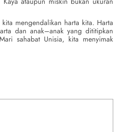
i. Kaya ataupun miskin bukan ukuran
or
decrease
volume.
kita mengendalikan harta kita. Harta
arta dan anak–anak yang dititipkan
Mari sahabat Unisia, kita menyimak