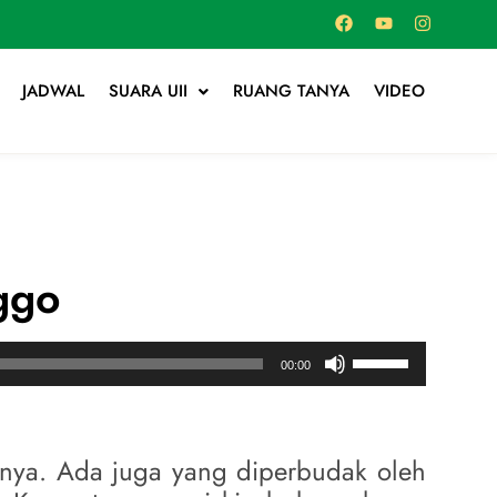
JADWAL
SUARA UII
RUANG TANYA
VIDEO
ggo
Use
00:00
Up/Down
Arrow
keys
to
anya. Ada juga yang diperbudak oleh
increase