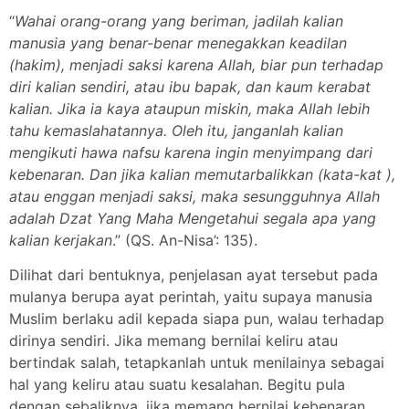
“
Wahai orang-orang yang beriman, jadilah kalian
manusia yang benar-benar menegakkan keadilan
(hakim), menjadi saksi karena Allah, biar pun terhadap
diri kalian sendiri, atau ibu bapak, dan kaum kerabat
kalian. Jika ia kaya ataupun miskin, maka Allah lebih
tahu kemaslahatannya. Oleh itu, janganlah kalian
mengikuti hawa nafsu karena ingin menyimpang dari
kebenaran. Dan jika kalian memutarbalikkan (kata-kat ),
atau enggan menjadi saksi, maka sesungguhnya Allah
adalah Dzat Yang Maha Mengetahui segala apa yang
kalian kerjakan
.” (QS. An-Nisa’: 135).
Dilihat dari bentuknya, penjelasan ayat tersebut pada
mulanya berupa ayat perintah, yaitu supaya manusia
Muslim berlaku adil kepada siapa pun, walau terhadap
dirinya sendiri. Jika memang bernilai keliru atau
bertindak salah, tetapkanlah untuk menilainya sebagai
hal yang keliru atau suatu kesalahan. Begitu pula
dengan sebaliknya, jika memang bernilai kebenaran