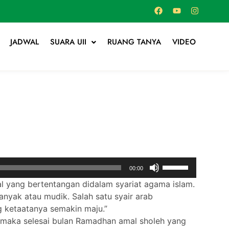
JADWAL
SUARA UII
RUANG TANYA
VIDEO
Use
00:00
Up/Down
l yang bertentangan didalam syariat agama islam.
Arrow
anyak atau mudik. Salah satu syair arab
keys
ng ketaatanya semakin maju.”
to
maka selesai bulan Ramadhan amal sholeh yang
increase