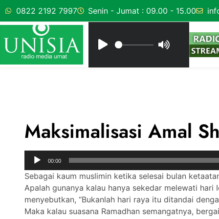
0822 2192 7997
Senin - Jumat : 09.00 - 15.00
inf
Maksimalisasi Amal Sha
Audio
00:00
Player
Sebagai kaum muslimin ketika selesai bulan ketaat
Apalah gunanya kalau hanya sekedar melewati hari Id
menyebutkan, “Bukanlah hari raya itu ditandai dengan
Maka kalau suasana Ramadhan semangatnya, bergai