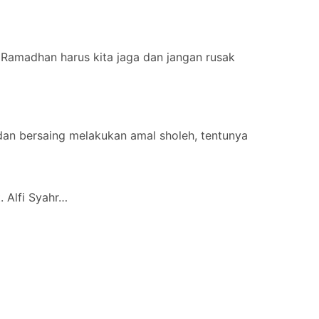
or
decrease
volume.
Ramadhan harus kita jaga dan jangan rusak
an bersaing melakukan amal sholeh, tentunya
. Alfi Syahr…