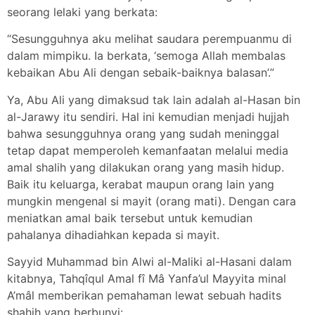
seorang lelaki yang berkata:
“Sesungguhnya aku melihat saudara perempuanmu di
dalam mimpiku. Ia berkata, ‘semoga Allah membalas
kebaikan Abu Ali dengan sebaik-baiknya balasan’.”
Ya, Abu Ali yang dimaksud tak lain adalah al-Hasan bin
al-Jarawy itu sendiri. Hal ini kemudian menjadi hujjah
bahwa sesungguhnya orang yang sudah meninggal
tetap dapat memperoleh kemanfaatan melalui media
amal shalih yang dilakukan orang yang masih hidup.
Baik itu keluarga, kerabat maupun orang lain yang
mungkin mengenal si mayit (orang mati). Dengan cara
meniatkan amal baik tersebut untuk kemudian
pahalanya dihadiahkan kepada si mayit.
Sayyid Muhammad bin Alwi al-Maliki al-Hasani dalam
kitabnya, Tahqîqul Amal fî Mâ Yanfa’ul Mayyita minal
A’mâl memberikan pemahaman lewat sebuah hadits
shahih yang berbunyi: