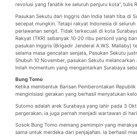
revolusi yang fanatik ke seluruh penjuru kota”, tulis R
Pasukan Sekutu dari Inggris dan India telah tiba 
secepat mungkin. Tetapi rakyat Indonesia di selu
perlawanan sengit. Tidak terkecuali di kota Suraba
Rakyat (TKR) sebanyak 10-20 ribu personil yang ba
pasukan Inggris (Brigadir Jenderal A.W.S. Mallaby)
selama masa gencatan senjata, Pasukan Sekutu jus
Shubuh 10 November, pasukan Sekutu melancarkan ak
Inilah momentum yang mengantarkan Surabaya sebaga
Bung Tomo
Ketika membentuk Barisan Pemberontakan Republik 
menginisiasi gerakan yang berhasil menyatukan kel
Sutomo adalah arek Surabaya yang lahir pada 3 Okto
pergerakan, ia juga pernah menjadi wartawan di har
Sosok Bung Tomo memang pemimpin yang merakyat.
sama untuk merdeka dari penjajahan. Ia berhasil