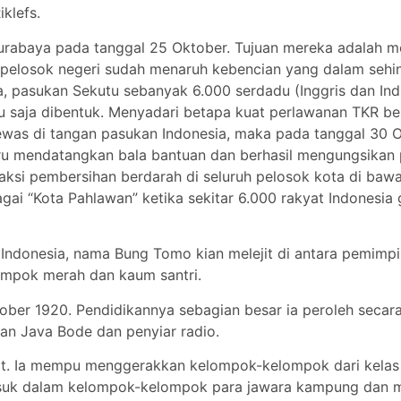
iklefs.
di Surabaya pada tanggal 25 Oktober. Tujuan mereka adal
ruh pelosok negeri sudah menaruh kebencian yang dalam se
ya, pasukan Sekutu sebanyak 6.000 serdadu (Inggris dan I
ru saja dibentuk. Menyadari betapa kuat perlawanan TKR b
 tewas di tangan pasukan Indonesia, maka pada tanggal 30 O
tru mendatangkan bala bantuan dan berhasil mengungsikan
si pembersihan berdarah di seluruh pelosok kota di bawa
i “Kota Pahlawan” ketika sekitar 6.000 rakyat Indonesia 
Indonesia, nama Bung Tomo kian melejit di antara pemimpi
ompok merah dan kaum santri.
ber 1920. Pendidikannya sebagian besar ia peroleh secara
ian Java Bode dan penyiar radio.
 Ia mempu menggerakkan kelompok-kelompok dari kelas 
 masuk dalam kelompok-kelompok para jawara kampung dan