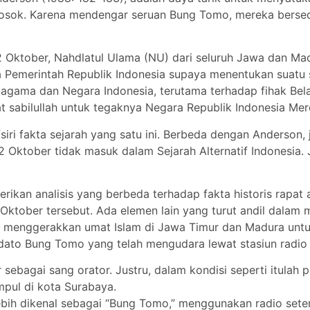
losok. Karena mendengar seruan Bung Tomo, mereka bersed
2 Oktober, Nahdlatul Ulama (NU) dari seluruh Jawa dan Ma
 Pemerintah Republik Indonesia supaya menentukan suatu 
gama dan Negara Indonesia, terutama terhadap fihak Bela
t sabilullah untuk tegaknya Negara Republik Indonesia Me
ri fakta sejarah yang satu ini. Berbeda dengan Anderson,
2 Oktober tidak masuk dalam Sejarah Alternatif Indonesia
erikan analisis yang berbeda terhadap fakta historis rapa
tober tersebut. Ada elemen lain yang turut andil dalam 
asil menggerakkan umat Islam di Jawa Timur dan Madura unt
an pidato Bung Tomo yang telah mengudara lewat stasiun radio
ebagai sang orator. Justru, dalam kondisi seperti itulah p
pul di kota Surabaya.
lebih dikenal sebagai “Bung Tomo,” menggunakan radio se