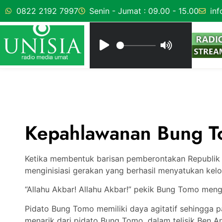
0822 2192 7997
Senin - Jumat : 09.00 - 15.00
inf
Kepahlawanan Bung 
Ketika membentuk barisan pemberontakan Republik 
menginisiasi gerakan yang berhasil menyatukan kel
“Allahu Akbar! Allahu Akbar!” pekik Bung Tomo meng
Pidato Bung Tomo memiliki daya agitatif sehingga 
menarik dari pidato Bung Tomo, dalam telisik Ben A