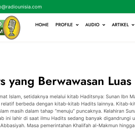
o@radiounisia.com
HOME
PROFILE
AUDIO
ARTIKEL
its yang Berwawasan Luas
t Islam, setidaknya melalui kitab Haditsnya: Sunan Ibn Ma
 relatif berbeda dengan kitab-kitab Hadits lainnya. Kitab-
Islam masih dalam tahap “menuju” puncaknya. Kelahiran Suna
ab ini lahir di saat ilmu Hadits sedang banyak digandrungi u
i Abbasiyah. Masa pemerintahan Khalifah al-Makmun hingga