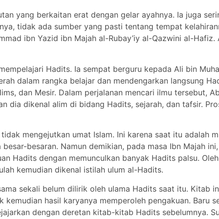
utan yang berkaitan erat dengan gelar ayahnya. Ia juga ser
a, tidak ada sumber yang pasti tentang tempat kelahiranny
d ibn Yazid ibn Majah al-Rubay’iy al-Qazwini al-Hafiz. A
mempelajari Hadits. Ia sempat berguru kepada Ali bin Muh
erah dalam rangka belajar dan mendengarkan langsung Hadit
ms, dan Mesir. Dalam perjalanan mencari ilmu tersebut, Ab
an dia dikenal alim di bidang Hadits, sejarah, dan tafsir. Pr
 tidak mengejutkan umat Islam. Ini karena saat itu adalah 
 besar-besaran. Namun demikian, pada masa Ibn Majah ini
an Hadits dengan memunculkan banyak Hadits palsu. Oleh k
lah kemudian dikenal istilah ulum al-Hadits.
sama sekali belum dilirik oleh ulama Hadits saat itu. Kitab
dak kemudian hasil karyanya memperoleh pengakuan. Baru se
sejajarkan dengan deretan kitab-kitab Hadits sebelumnya.