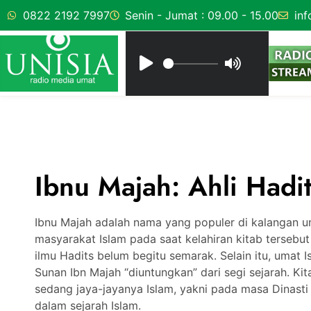
0822 2192 7997
Senin - Jumat : 09.00 - 15.00
inf
Ibnu Majah: Ahli Had
Ibnu Majah adalah nama yang populer di kalangan uma
masyarakat Islam pada saat kelahiran kitab tersebut
ilmu Hadits belum begitu semarak. Selain itu, umat 
Sunan Ibn Majah “diuntungkan” dari segi sejarah. Kit
sedang jaya-jayanya Islam, yakni pada masa Dinast
dalam sejarah Islam.