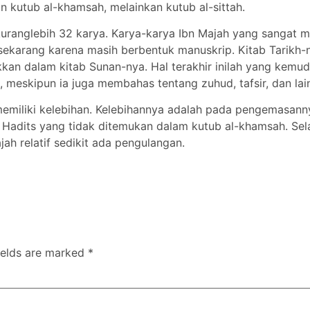
an kutub al-khamsah, melainkan kutub al-sittah.
kuranglebih 32 karya. Karya-karya Ibn Majah yang sangat meno
an sekarang karena masih berbentuk manuskrip. Kitab Tarik
ukkan dalam kitab Sunan-nya. Hal terakhir inilah yang kem
 meskipun ia juga membahas tentang zuhud, tafsir, dan lain
ah memiliki kelebihan. Kelebihannya adalah pada pengema
Hadits yang tidak ditemukan dalam kutub al-khamsah. Selai
ah relatif sedikit ada pengulangan.
ields are marked
*