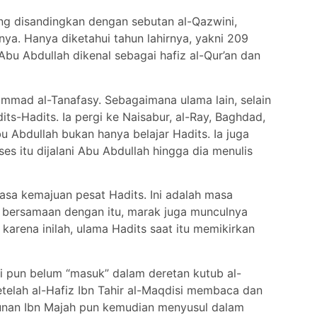
ing disandingkan dengan sebutan al-Qazwini,
a. Hanya diketahui tahun lahirnya, yakni 209
bu Abdullah dikenal sebagai hafiz al-Qur’an dan
ammad al-Tanafasy. Sebagaimana ulama lain, selain
s-Hadits. Ia pergi ke Naisabur, al-Ray, Baghdad,
u Abdullah bukan hanya belajar Hadits. Ia juga
oses itu dijalani Abu Abdullah hingga dia menulis
masa kemajuan pesat Hadits. Ini adalah masa
, bersamaan dengan itu, marak juga munculnya
arena inilah, ulama Hadits saat itu memikirkan
 ini pun belum “masuk” dalam deretan kutub al-
telah al-Hafiz Ibn Tahir al-Maqdisi membaca dan
 Sunan Ibn Majah pun kemudian menyusul dalam