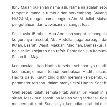
Ibnu Majah bukanlah nama asli. Nama ini adalah seb
tempat di mana ia tumbuh dan berkembang. Sayangny
H/824 M, dengan nama lengkap Abu Abdullah Muhamma
pengetahuan dan wawasannya sangat luas.
Sejak usia 15 tahun, Abu Abdullah sangat semangat 
ke gurunya tersebut, Abu Abdullah juga berbagai da
Kufah, Basrah, Wasit, Makkah, Madinah, Damaskus, Hi
belajar ilmu sejarah dan tafsir. Pantaslah jika kemudi
Sunan Ibn Majah.
Kemunculan kitab Hadits tersebut sebenarnya relatif
keemasan, di mana terjadi pembukuan Hadits secara
Hadits palsu. Kaum zindiq ikut meramaikan pembuku
parameter tertentu dalam menyeleksi Hadits. Saat itu
Oleh sebab itulah, semula kitab Sunan Ibn Majah ini 
sittah. Meskipun sosok Ibn Majah yang terkenal, ti
mencermati kitab Sunan-nya, kemudian kitab ini di