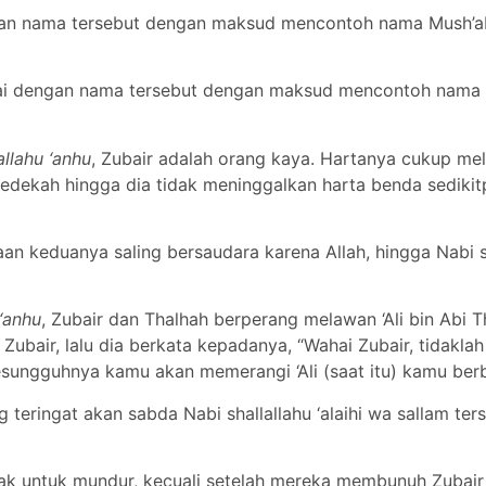
an nama tersebut dengan maksud mencontoh nama Mush’ab 
 dengan nama tersebut dengan maksud mencontoh nama sin
allahu ‘anhu
, Zubair adalah orang kaya. Hartanya cukup me
edekah hingga dia tidak meninggalkan harta benda sedikit
an keduanya saling bersaudara karena Allah, hingga Nabi sh
‘anhu
, Zubair dan Thalhah berperang melawan ‘Ali bin Abi
Zubair, lalu dia berkata kepadanya, “Wahai Zubair, tidakla
Sesungguhnya kamu akan memerangi ‘Ali (saat itu) kamu berb
g teringat akan sabda Nabi shallallahu ‘alaihi wa sallam te
lak untuk mundur, kecuali setelah mereka membunuh Zubair