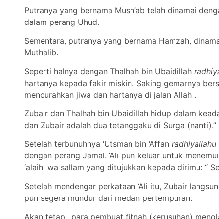
Putranya yang bernama Mush’ab telah dinamai deng
dalam perang Uhud.
Sementara, putranya yang bernama Hamzah, dinamai
Muthalib.
Seperti halnya dengan Thalhah bin Ubaidillah
radhiy
hartanya kepada fakir miskin. Saking gemarnya bers
mencurahkan jiwa dan hartanya di jalan Allah .
Zubair dan Thalhah bin Ubaidillah hidup dalam keada
dan Zubair adalah dua tetanggaku di Surga (nanti).”
Setelah terbunuhnya ‘Utsman bin ‘Affan
radhiyallahu 
dengan perang Jamal. ‘Ali pun keluar untuk menemui 
‘alaihi wa sallam yang ditujukkan kepada dirimu: “ 
Setelah mendengar perkataan ‘Ali itu, Zubair langsun
pun segera mundur dari medan pertempuran.
Akan tetapi, para pembuat fitnah (kerusuhan) meno