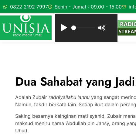
0822 2192 7997
Senin - Jumat : 09.00 - 15.00
inf
Dua Sahabat yang Jadi
Adalah Zubair
radhiyallahu ‘anhu
yang sangat merind
Namun, takdir berkata lain. Setiap ikut dalam perang
Saking besarnya keinginan mati syahid, Zubair me
maksud meniru nama ‘Abdullah bin Jahsy, orang yang
Uhud.