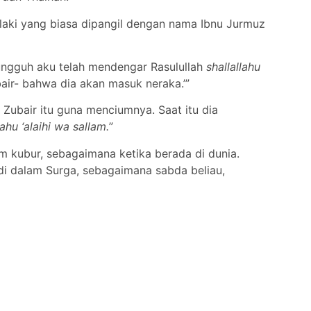
-laki yang biasa dipangil dengan nama Ibnu Jurmuz
Sungguh aku telah mendengar Rasulullah
shallallahu
ir- bahwa dia akan masuk neraka.’”
 Zubair itu guna menciumnya. Saat itu dia
lahu ‘alaihi wa sallam.
”
m kubur, sebagaimana ketika berada di dunia.
di dalam Surga, sebagaimana sabda beliau,