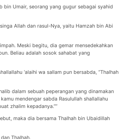
bin Umair, seorang yang gugur sebagai syahid
ga Allah dan rasul-Nya, yaitu Hamzah bin Abi
limpah. Meski begitu, dia gemar mensedekahkan
pun. Beliau adalah sosok sahabat yang
allallahu ‘alaihi wa sallam pun bersabda, “Thalhah
 Thalib dalam sebuah peperangan yang dinamakan
h kamu mendengar sabda Rasulullah shallallahu
uat zhalim kepadanya.’”’
rsebut, maka dia bersama Thalhah bin Ubaidillah
 dan Thalhah.