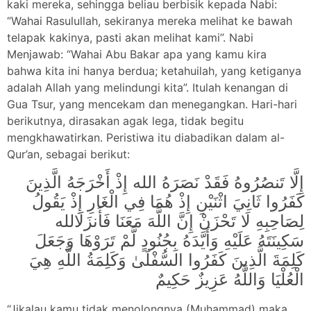
kaki mereka, sehingga beliau berbisik kepada Nabi:
“Wahai Rasulullah, sekiranya mereka melihat ke bawah
telapak kakinya, pasti akan melihat kami”. Nabi
Menjawab: “Wahai Abu Bakar apa yang kamu kira
bahwa kita ini hanya berdua; ketahuilah, yang ketiganya
adalah Allah yang melindungi kita”. Itulah kenangan di
Gua Tsur, yang mencekam dan menegangkan. Hari-hari
berikutnya, dirasakan agak lega, tidak begitu
mengkhawatirkan. Peristiwa itu diabadikan dalam al-
Qur’an, sebagai berikut:
إِلَّا تَنصُرُوهُ فَقَدْ نَصَرَهُ الله إِذْ أَخْرَجَهُ الَّذِينَ
كَفَرُوا ثَانِيَ اثْنَيْنِ إِذْ هُمَا فِي الْغَارِ إِذْ يَقُولُ
لِصَاحِبِهِ لَا تَحْزَنْ إِنَّ اللَّهَ مَعَنَا فَأَنزَلَالله
سَكِينَتَهُ عَلَيْهِ وَأَيَّدَهُ بِجُنُودٍ لَّمْ تَرَوْهَا وَجَعَلَ
كَلِمَةَ الَّذِينَ كَفَرُوا السُّفْلَىٰ وَكَلِمَةُ اللَّهِ هِيَ
الْعُلْيَا وَاللَّهُ عَزِيزٌ حَكِيمٌ
“Jikalau kamu tidak menolongnya (Muhammad) maka