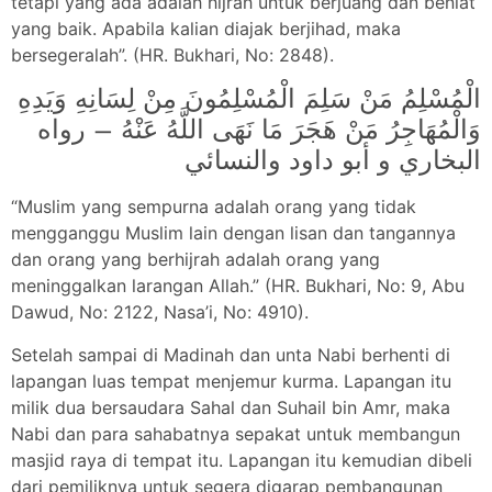
tetapi yang ada adalah hijrah untuk berjuang dan beniat
yang baik. Apabila kalian diajak berjihad, maka
bersegeralah”. (HR. Bukhari, No: 2848).
الْمُسْلِمُ مَنْ سَلِمَ الْمُسْلِمُونَ مِنْ لِسَانِهِ وَيَدِهِ
وَالْمُهَاجِرُ مَنْ هَجَرَ مَا نَهَى اللَّهُ عَنْهُ – رواه
البخاري و أبو داود والنسائي
“Muslim yang sempurna adalah orang yang tidak
mengganggu Muslim lain dengan lisan dan tangannya
dan orang yang berhijrah adalah orang yang
meninggalkan larangan Allah.” (HR. Bukhari, No: 9, Abu
Dawud, No: 2122, Nasa’i, No: 4910).
Setelah sampai di Madinah dan unta Nabi berhenti di
lapangan luas tempat menjemur kurma. Lapangan itu
milik dua bersaudara Sahal dan Suhail bin Amr, maka
Nabi dan para sahabatnya sepakat untuk membangun
masjid raya di tempat itu. Lapangan itu kemudian dibeli
dari pemiliknya untuk segera digarap pembangunan