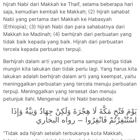
hijrah Nabi dari Makkah ke Thaif, selama beberapa hari
saja, kemudian kembali ke Makkah; (2) hijrah sahabat
Nabi yang pertama dari Makkah ke Habasyah
(Ethiopia); (3) hijrah Nabi dan para sahabatnya dari
Makkah ke Madinah; (4) berhijrah dari perbuatan yang
tidak baik kepada yang baik. Hijrah dari perbuatan
tercela kepada perbuatan terpuji.
Berhijrah dalam arti yang pertama sampai ketiga tidak
mungin kita lakukan dan tidak perlu lagi. Yang harus kita
lakukan adalah berhijrah dalam arti yang keempat, yaitu
meninggalkan perbuatan yang tercela menuju perbuatan
terpuji. Meninggalkan yang tersesat dan menuju
petunjuk Ilahi. Mengenai hal ini Nabi bersabda:
يَوْمَ فَتْحِ مَكَّةَ لَا هِجْرَةَ وَلَكِنْ جِهَادٌ وَنِيَّةٌ وَإِذَا
اسْتُنْفِرْتُمْ فَانْفِرُوا – رواه البخاري
“Tidak ada hijrah setelah terbukanya kota Makkah,