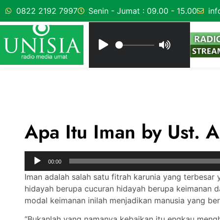
0822 2192 7997
Senin - Jumat : 09.00 - 15.00
inf
Apa Itu Iman by Ust. A
Audio
00:00
Player
Iman adalah salah satu fitrah karunia yang terbesar
hidayah berupa cucuran hidayah berupa keimanan dan
modal keimanan inilah menjadikan manusia yang berha
“Bukanlah yang namanya kebaikan itu engkau mengh