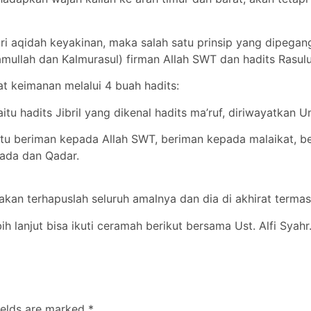
ari aqidah keyakinan, maka salah satu prinsip yang dipega
mullah dan Kalmurasul) firman Allah SWT dan hadits Rasulu
at keimanan melalui 4 buah hadits:
itu hadits Jibril yang dikenal hadits ma’ruf, diriwayatkan U
itu beriman kepada Allah SWT, beriman kepada malaikat, b
ada dan Qadar.
akan terhapuslah seluruh amalnya dan dia di akhirat terma
h lanjut bisa ikuti ceramah berikut bersama Ust. Alfi Syah
ields are marked
*