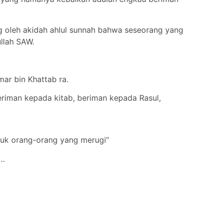
or
decrease
ng oleh akidah ahlul sunnah bahwa seseorang yang
volume.
llah SAW.
mar bin Khattab ra.
eriman kepada kitab, beriman kepada Rasul,
suk orang-orang yang merugi”
r…