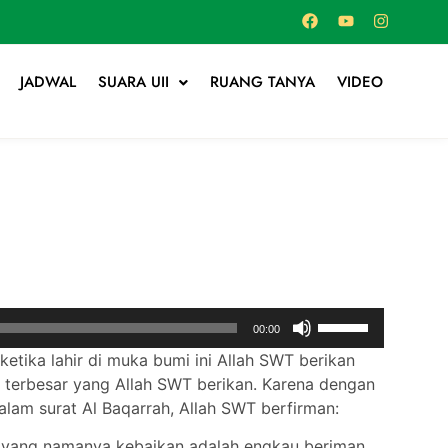
JADWAL
SUARA UII
RUANG TANYA
VIDEO
Use
00:00
Up/Down
etika lahir di muka bumi ini Allah SWT berikan
Arrow
g terbesar yang Allah SWT berikan. Karena dengan
keys
alam surat Al Baqarrah, Allah SWT berfirman:
to
increase
i yang namanya kebaikan adalah engkau beriman