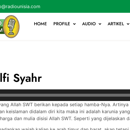
o@radiounisia.com
HOME
PROFILE
AUDIO
ARTIKEL
lfi Syahr
 yang Allah SWT berikan kepada setiap hamba-Nya. Artinya k
 keislaman didalam diri kita maka ini adalah karunia yan
rga dan mulia disisi Allah SWT. Seperti yang dijelaskan d
adapkan wajah kalian ke arah timur dan barat, akan tetap