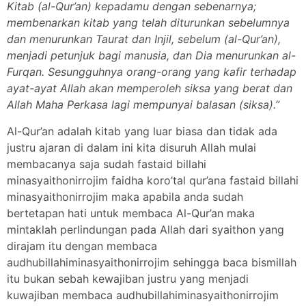
Kitab (al-Qur’an) kepadamu dengan sebenarnya;
membenarkan kitab yang telah diturunkan sebelumnya
dan menurunkan Taurat dan Injil, sebelum (al-Qur’an),
menjadi petunjuk bagi manusia, dan Dia menurunkan al-
Furqan. Sesungguhnya orang-orang yang kafir terhadap
ayat-ayat Allah akan memperoleh siksa yang berat dan
Allah Maha Perkasa lagi mempunyai balasan (siksa).”
Al-Qur’an adalah kitab yang luar biasa dan tidak ada
justru ajaran di dalam ini kita disuruh Allah mulai
membacanya saja sudah fastaid billahi
minasyaithonirrojim faidha koro’tal qur’ana fastaid billahi
minasyaithonirrojim maka apabila anda sudah
bertetapan hati untuk membaca Al-Qur’an maka
mintaklah perlindungan pada Allah dari syaithon yang
dirajam itu dengan membaca
audhubillahiminasyaithonirrojim sehingga baca bismillah
itu bukan sebah kewajiban justru yang menjadi
kuwajiban membaca audhubillahiminasyaithonirrojim