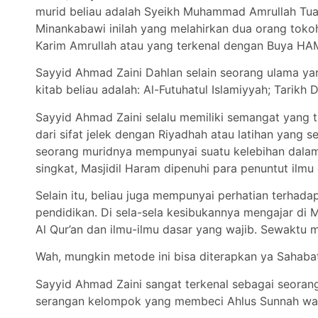
murid beliau adalah Syeikh Muhammad Amrullah Tuan
Minankabawi inilah yang melahirkan dua orang tokoh 
Karim Amrullah atau yang terkenal dengan Buya HA
Sayyid Ahmad Zaini Dahlan selain seorang ulama yan
kitab beliau adalah: Al-Futuhatul Islamiyyah; Tarikh
Sayyid Ahmad Zaini selalu memiliki semangat yang 
dari sifat jelek dengan Riyadhah atau latihan yang s
seorang muridnya mempunyai suatu kelebihan dalam 
singkat, Masjidil Haram dipenuhi para penuntut ilmu
Selain itu, beliau juga mempunyai perhatian terhad
pendidikan. Di sela-sela kesibukannya mengajar di 
Al Qur’an dan ilmu-ilmu dasar yang wajib. Sewaktu
Wah, mungkin metode ini bisa diterapkan ya Sahabat
Sayyid Ahmad Zaini sangat terkenal sebagai seoran
serangan kelompok yang membeci Ahlus Sunnah wa