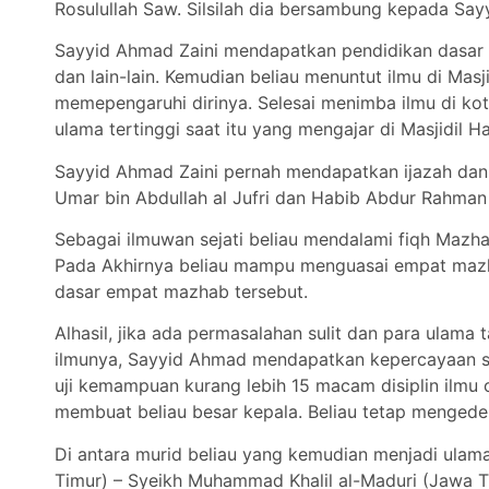
Rosulullah Saw. Silsilah dia bersambung kepada Sa
Sayyid Ahmad Zaini mendapatkan pendidikan dasar d
dan lain-lain. Kemudian beliau menuntut ilmu di Ma
memepengaruhi dirinya. Selesai menimba ilmu di kota
ulama tertinggi saat itu yang mengajar di Masjidil 
Sayyid Ahmad Zaini pernah mendapatkan ijazah dan 
Umar bin Abdullah al Jufri dan Habib Abdur Rahman 
Sebagai ilmuwan sejati beliau mendalami fiqh Mazh
Pada Akhirnya beliau mampu menguasai empat mazha
dasar empat mazhab tersebut.
Alhasil, jika ada permasalahan sulit dan para ulam
ilmunya, Sayyid Ahmad mendapatkan kepercayaan seba
uji kemampuan kurang lebih 15 macam disiplin ilmu
membuat beliau besar kepala. Beliau tetap menged
Di antara murid beliau yang kemudian menjadi ulam
Timur) – Syeikh Muhammad Khalil al-Maduri (Jawa T