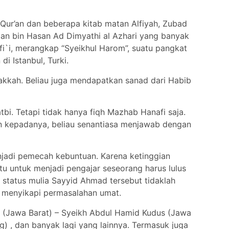
Qur’an dan beberapa kitab matan Alfiyah, Zubad
man bin Hasan Ad Dimyathi al Azhari yang banyak
afi`i, merangkap “Syeikhul Harom”, suatu pangkat
i Istanbul, Turki.
akkah. Beliau juga mendapatkan sanad dari Habib
i. Tetapi tidak hanya fiqh Mazhab Hanafi saja.
n kepadanya, beliau senantiasa menjawab dengan
enjadi pemecah kebuntuan. Karena ketinggian
tu untuk menjadi pengajar seseorang harus lulus
status mulia Sayyid Ahmad tersebut tidaklah
 menyikapi permasalahan umat.
i (Jawa Barat) – Syeikh Abdul Hamid Kudus (Jawa
 , dan banyak lagi yang lainnya. Termasuk juga