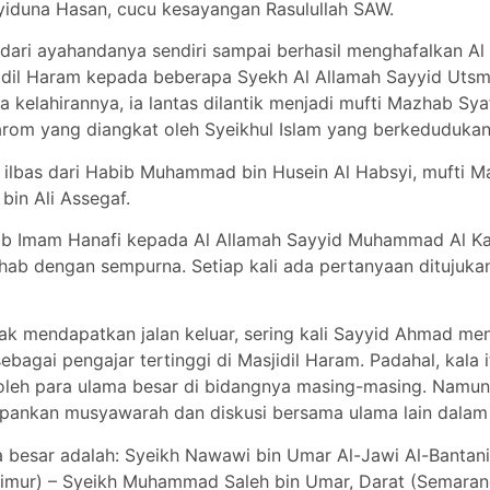
yyiduna Hasan, cucu kesayangan Rasulullah SAW.
ari ayahandanya sendiri sampai berhasil menghafalkan Al 
sjidil Haram kepada beberapa Syekh Al Allamah Sayyid Uts
 kelahirannya, ia lantas dilantik menjadi mufti Mazhab Sy
Harom yang diangkat oleh Syeikhul Islam yang berkedudukan d
ilbas dari Habib Muhammad bin Husein Al Habsyi, mufti M
bin Ali Assegaf.
ab Imam Hanafi kepada Al Allamah Sayyid Muhammad Al Katb
b dengan sempurna. Setiap kali ada pertanyaan ditujuka
a tak mendapatkan jalan keluar, sering kali Sayyid Ahmad m
gai pengajar tertinggi di Masjidil Haram. Padahal, kala i
 oleh para ulama besar di bidangnya masing-masing. Namun 
epankan musyawarah dan diskusi bersama ulama lain dalam
a besar adalah: Syeikh Nawawi bin Umar Al-Jawi Al-Bantan
imur) – Syeikh Muhammad Saleh bin Umar, Darat (Semarang)