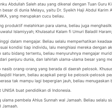
ku Abdullah Saleh atau yang dikenal dengan Tuan Guru Kis
besar di dunia Melayu, yaitu Dr. Syeikh Haji Abdul Karim A
MKA, yang merupakan cucu beliau.
g produktif melahirkan para ulama, beliau juga menghasilk
 Duwalul Islamiyyah; Khulasatul Kalam fi Umuri Baladil Haram
tinggi dalam mengajar. Beliau selalu memperhatikan keada
esuai kondisi tiap individu, lalu menghiasi mereka dengan a
satu bidang tertentu, beliau menyuruhnya mengajar murid 
 dari penjuru dunia, dan lahirlah ulama-ulama besar yang m
ap nasib orang-orang yang berada di daerah pelosok. Khus
Masjidil Haram, beliau acapkali pergi ke pelosok-pelosok 
 merasa tak mampu lagi bepergian jauh, beliau menugaskan
 UNISA buat pendidikan di Indonesia.
g ulama pembela Ahlus Sunnah wal Jamaah. Beliau selalu 
l Jamaah.