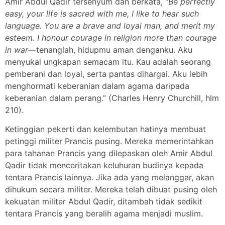
Amir Abdul Qadir tersenyum dan berkata, “
Be perfectly
easy, your life is sacred with me, I like to hear such
language. You are a brave and loyal man, and merit my
esteem. I honour courage in religion more than courage
in war
—tenanglah, hidupmu aman denganku. Aku
menyukai ungkapan semacam itu. Kau adalah seorang
pemberani dan loyal, serta pantas dihargai. Aku lebih
menghormati keberanian dalam agama daripada
keberanian dalam perang.” (Charles Henry Churchill, hlm
210).
Ketinggian pekerti dan kelembutan hatinya membuat
petinggi militer Prancis pusing. Mereka memerintahkan
para tahanan Prancis yang dilepaskan oleh Amir Abdul
Qadir tidak menceritakan keluhuran budinya kepada
tentara Prancis lainnya. Jika ada yang melanggar, akan
dihukum secara militer. Mereka telah dibuat pusing oleh
kekuatan militer Abdul Qadir, ditambah tidak sedikit
tentara Prancis yang beralih agama menjadi muslim.