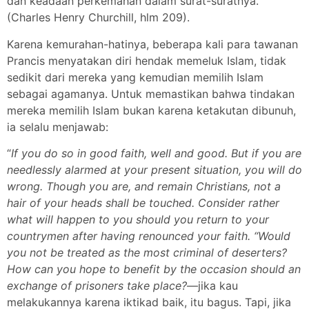
dan keadaan perkemahan dalam surat-suratnya.”
(Charles Henry Churchill, hlm 209).
Karena kemurahan-hatinya, beberapa kali para tawanan
Prancis menyatakan diri hendak memeluk Islam, tidak
sedikit dari mereka yang kemudian memilih Islam
sebagai agamanya. Untuk memastikan bahwa tindakan
mereka memilih Islam bukan karena ketakutan dibunuh,
ia selalu menjawab:
“
If you do so in good faith, well and good. But if you are
needlessly alarmed at your present situation, you will do
wrong. Though you are, and remain Christians, not a
hair of your heads shall be touched. Consider rather
what will happen to you should you return to your
countrymen after having renounced your faith. “Would
you not be treated as the most criminal of deserters?
How can you hope to benefit by the occasion should an
exchange of prisoners take place?
—jika kau
melakukannya karena iktikad baik, itu bagus. Tapi, jika