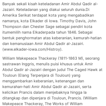
Banyak sekali kisah keteladanan Amir Abdul Qadir al-
Jazairi. Keteladanan yang diakui seluruh dunia.Di
Amerika Serikat terdapat kota yang mengabadikan
namanya, kota Elkader di Iowa. Timothy Davis, John
Thompson dan Chester Sage sebagai pendiri kota
itumemilih nama Elkaderpada tahun 1846. Sebagai
bentuk penghormatan atas keberanian, kemurah-hatian
dan kemanusiaan Amir Abdul Qadir al-Jazairi.
(www.elkader-iowa.com/Histroy).
William Makepeace Thackeray (1811-1863 M), seorang
sastrawan Inggris, menulis puisi khusus untuk Amir
Abdul Qadir al-Jazairi dengan judul The Caged Hawk at
Touloun (Elang Terpenjara di Touloun) yang
menggambarkan keberanian, ketenangan dan
kemurahan-hati Amir Abdul Qadir al-Jazairi, serta
kelicikan Prancis dalam menjebaknya hingga Ia
ditangkap dan dipenjara di Touloun, Prancis. (William
Makepeace Thackeray, The Works of William