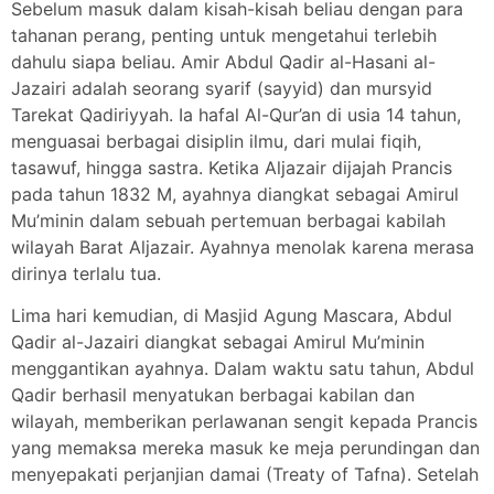
Sebelum masuk dalam kisah-kisah beliau dengan para
tahanan perang, penting untuk mengetahui terlebih
dahulu siapa beliau. Amir Abdul Qadir al-Hasani al-
Jazairi adalah seorang syarif (sayyid) dan mursyid
Tarekat Qadiriyyah. Ia hafal Al-Qur’an di usia 14 tahun,
menguasai berbagai disiplin ilmu, dari mulai fiqih,
tasawuf, hingga sastra. Ketika Aljazair dijajah Prancis
pada tahun 1832 M, ayahnya diangkat sebagai Amirul
Mu’minin dalam sebuah pertemuan berbagai kabilah
wilayah Barat Aljazair. Ayahnya menolak karena merasa
dirinya terlalu tua.
Lima hari kemudian, di Masjid Agung Mascara, Abdul
Qadir al-Jazairi diangkat sebagai Amirul Mu’minin
menggantikan ayahnya. Dalam waktu satu tahun, Abdul
Qadir berhasil menyatukan berbagai kabilan dan
wilayah, memberikan perlawanan sengit kepada Prancis
yang memaksa mereka masuk ke meja perundingan dan
menyepakati perjanjian damai (Treaty of Tafna). Setelah