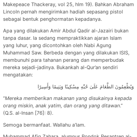
Makepeace Thackeray, vol 25, hlm 19). Bahkan Abraham
Lincoln pernah mengirimkan hadiah sepasang pistol
sebagai bentuk penghormatan kepadanya.
Apa yang dilakukan Amir Abdul Qadir al-Jazairi bukan
tanpa dasar. Ia sedang mempraktikkan ajaran Islam
yang luhur, yang dicontohkan oleh Nabi Agung
Muhammad Saw. Berbeda dengan yang dilakukan ISIS,
membunuhi para tahanan perang dan memperbudak
mereka sejadi-jadinya. Bukankah al-Qur’an sendiri
mengatakan:
وَيُطْعِمُونَ الطَّعَامَ عَلَىٰ حُبِّهِ مِسْكِينًا وَيَتِيمًا وَأَسِيرًا
“
Mereka memberikan makanan yang disukainya kepada
orang miskin, anak yatim, dan orang yang ditawan
.”
(Q.S. al-Insan [76]: 8).
Semoga bermanfaat. Wallahu a’lam.
Muhammad Afiq Zahara, alumnus Pondok Pesantren al-