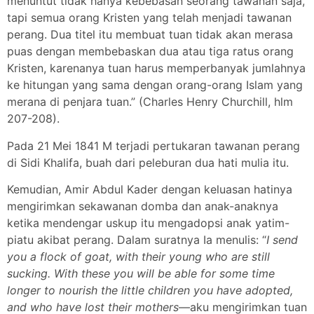
menuntut tidak hanya kebebasan seorang tawanan saja,
tapi semua orang Kristen yang telah menjadi tawanan
perang. Dua titel itu membuat tuan tidak akan merasa
puas dengan membebaskan dua atau tiga ratus orang
Kristen, karenanya tuan harus memperbanyak jumlahnya
ke hitungan yang sama dengan orang-orang Islam yang
merana di penjara tuan.” (Charles Henry Churchill, hlm
207-208).
Pada 21 Mei 1841 M terjadi pertukaran tawanan perang
di Sidi Khalifa, buah dari peleburan dua hati mulia itu.
Kemudian, Amir Abdul Kader dengan keluasan hatinya
mengirimkan sekawanan domba dan anak-anaknya
ketika mendengar uskup itu mengadopsi anak yatim-
piatu akibat perang. Dalam suratnya Ia menulis: “
I send
you a flock of goat, with their young who are still
sucking. With these you will be able for some time
longer to nourish the little children you have adopted,
and who have lost their mothers
—aku mengirimkan tuan